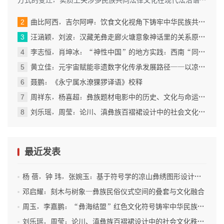
中的性质界定。既有研究多聚焦...
曲比阿西，吉尔阿呷：饮食文化视角下铸牢中华民族共同体意识的实践探究——以成都市彝族餐饮为例
汪涵颖，刘波：汉藏羌彝走廊火塘意象神话里的关系原型与族际交往
李志恒，肖坤冰：“神性中国”的地方实践：西南“同源共祖”神话与地方社会的互构机制研究
黄立佳：元宇宙赋能非遗数字化传承发展路径——以凉山彝族自治州为例
聂鹏：《永宁属水潦猓猡译语》校释
周祥东，杨喜超：彝族题材电影中的历史、文化与命运共同体书写
刘乐瑶，周莹：论川、滇彝族百褶裙设计中的社会文化秩序与艺术语言表达
最近发表
杨 蓓，钟 玮，张婉玉：基于符号学的凉山彝绣图形设计与创新实践
邓启耀：刻木与树象—彝族民俗仪式空间的叠套与文化融合
周玉，李嘉鹏：“彝海结盟”红色文化符号铸牢中华民族共同体意识的价值意蕴和实践进路
刘乐瑶，周莹：论川、滇彝族百褶裙设计中的社会文化秩序与艺术语言表达