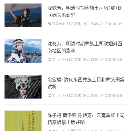
沈乾芳：明清时期彝族土司凤(那)氏
联姻关系研究
갆괇긗댃·社会文化
2025-05-27
0
212
沈乾芳：明清时期彝族土司联姻对西
南地区的影响
갆괇긗댃·社会文化
2025-05-27
0
206
余宏模:清代水西彝族土目和彝文田契
试析
갆괇긗댃·社会文化
2025-05-27
0
198
陈子丹 黄洛锋 陈艳芳：云南彝族土司
档案编纂出版述略