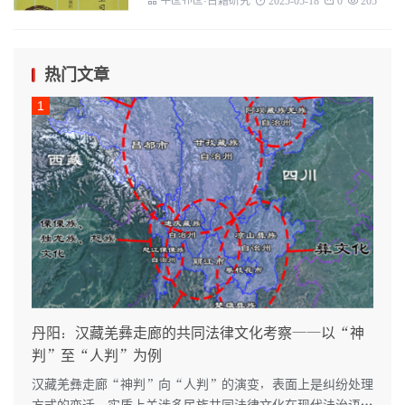
녪긔닪긔·古籍研究
2025-05-18
0
205
热门文章
丹阳：汉藏羌彝走廊的共同法律文化考察——以“神
判”至“人判”为例
汉藏羌彝走廊“神判”向“人判”的演变，表面上是纠纷处理
方式的变迁，实质上关涉多民族共同法律文化在现代法治语境