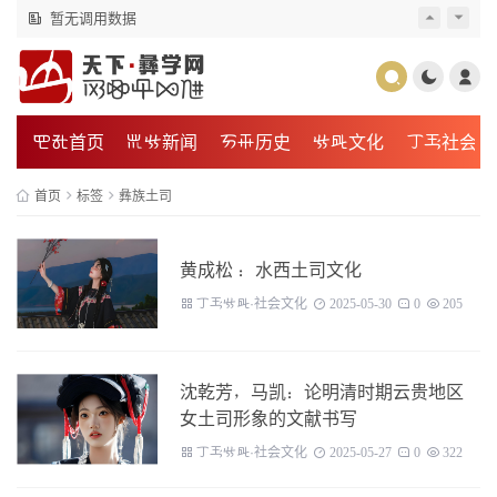
暂无调用数据
暂无调用数据
뇚냨首页
댢긗新闻
갤괆历史
긗댃文化
갆괇社会
首页
标签
彝族土司
黄成松 ：水西土司文化
갆괇긗댃·社会文化
2025-05-30
0
205
沈乾芳，马凯：论明清时期云贵地区
女土司形象的文献书写
갆괇긗댃·社会文化
2025-05-27
0
322