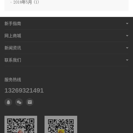
2018年5月 (1)
新手指南
购买流程
网上商城
支付方式
彝文书店
新闻资讯
配送流程
彝族服装
彝乡新闻
联系我们
常见问题
彝乡特产
彝学动态
关于我们
数字产品
彝乡摄影
服务热线
联系我们
13269321491
人才招聘