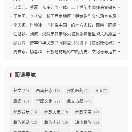
邱富元，蔡夏：从多元到一体：二十世纪中国彝语文研究的学术实践与共同体建构
王美英，李丛霄：我国西南地区“哭嫁歌”文化涵育乡风文明的传承价值
李志恒，肖坤冰：“神性中国”的地方实践：西南“同源共祖”神话与地方社会的互构机制研究
汪涵颖，刘波：汉藏羌彝走廊火塘意象神话里的关系原型与族际交往
顾斐泠：铸牢中华民族共同体意识视域下《南诏德化碑》的集体记忆与认同建构研究
周祥东，杨喜超：彝族题材电影中的历史、文化与命运共同体书写
阅读导航
彝文
西南彝志
彝族医药
819
(30)
(17)
(9)
(7)
彝语
毕摩文化
彝文古籍
(10)
(29)
(74)
彝族音乐
彝族历史
彝族文学
(13)
(19)
(42)
彝族神话
彝族史诗
凉山彝族
(12)
(16)
(13)