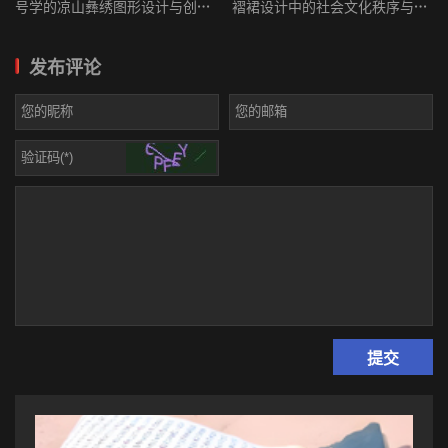
号学的凉山彝绣图形设计与创新
褶裙设计中的社会文化秩序与艺
千年来的口头传统内因与外因合力，主观与客观统一的文化传承和
实践
术语言表达
文明传递中的价值核心和精神要素，使口头传承之文化行为本来地
发布评论
带上了一种对外界和对未来的辐射力和穿透性。这也就是口头传统
之所以能穿越时空而对彝族当代文学创作乃至当代彝族文化建设与
发展会产生深层影响力的重要因素。
二、诗的思维——艺术心理的构型与承续
一个民族在母语形成之初，同时会形成相应的思维模式和价值
结构。在探讨艺术思维的形成与发展时，我们不愿把精力过多地投
请
登陆
后发表评论
入到语言与思维的产生孰先孰后的问题上。而是将语言与思维看成
一对孪生兄妹，是按照可然律和必然律，人的生理机能和物理属性
自身不断演化，以及在外界作用下逐渐滋生与养成的两种相辅相成
的生命能力。由于不同族群生存受不同的自然环境因素，特别是地
域因素及社会历史因素的制约和影响，人类的语言与思维的形成，
自衍生之时起就打上了浓厚的不同地域与不同民族群落的印痕，且
随人类文明的推进不断被自觉化、规范化和理性化，进而构成了今