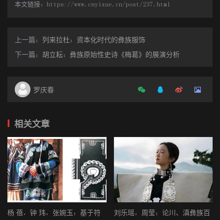
本文链接：
https://www.cnyixue.cn/post/237.html
俄》、《玛牧》、《查姆》、《梅葛》、《阿细的先基》、《阿惹
妞》、《阿诗玛》、《阿嫫尼惹》、《西南彝志》、《宇宙人文
论》、《创世志》等均是这种诗史合一、相得益彰之口承遗产中的
上一篇：
列来拉杜：资本化时代的彝族服饰
典范之作，甚至还有大量的毕摩典籍和古典诗文论，如举奢哲的
下一篇：
胡立耘：彝族原始性史诗《梅葛》的展演分析
《彝族诗文论》、阿买妮的《彝语诗律论》、布麦阿纽的《论彝诗
体例》这样的书面理论典籍都采取“以诗论诗”的方式完成［6］。可
见“诗的形式”成为彝族人记录自身的心路历程、精神走向、甚至文明
罗庆春
进程的第一方式，已经是无庸置疑的事实。这一“诗的形式”在经过长
时期的历史积淀和时代演进后，在淘滤与被淘滤、筛选与被筛选过
相关文章
程中，逐渐生长成一棵枝繁叶茂、果实累累的民族民间口承文化之
常青树。犹如古老的斯堪的纳维亚人所描述的囊括了一切空间与时
间，包含着过去、现在与未来的生命之树——关于伊格德拉西树
（Tree Igdrasi1）一样，这棵常青树既是彝族古老的口承文明的源
头，又是其成长过程中形成的精神骨架和意识血脉，同时，还是彝
族人独特的文化智慧、思维模式、价值取向及生存精神本身的外化
杨 蓓，钟 玮，张婉玉：基于符
刘乐瑶，周莹：论川、滇彝族百
方式和直接载体。这棵常青树历史性地成为彝族人母语形成之后几