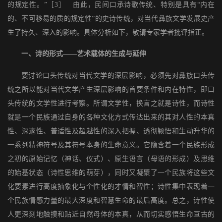
的规定性。”［3］ 由此，民间口承诗歌传统、特别是具有“内在
的、不可移易的质的规定性”的史诗传统，对当代彝族文学发展史产
生了持久、深入的影响。具体分析如下，敬请专家学者批评指正。
一、诗的形式——艺术载体的生成与延伸
要讨论口头传统对当代文学的深层影响，必须先对彝族口头传
统之所以能对当代文学产生深层影响的首要条件和内在特性，即口
头传统的文学性进行考察。所谓文学性，换言之就是诗性，而诗性
就是一个民族通过自身的各种文化方式传达出来的其对人性的本真
性、深邃性、普适性及超越性的深入把握、透彻颖悟和生动升华的
一系列精神符号及其符号本身的生命意义。它隐含着一个民族形成
之初的原始记忆（神话、仪式）、原生语言（母语的形成）及思维
的始基状态（诗性思维的萌芽），同时又凝聚了一个民族将这些文
化要素进行高度抽象化与个性化的才情和智性；诗性集中表现着一
个民族情感力量的最大深度和智慧生命的最后高度。总之，诗性使
人更深刻地触摸和贴近自然母体的本真，从而切实感悟生命亘古的