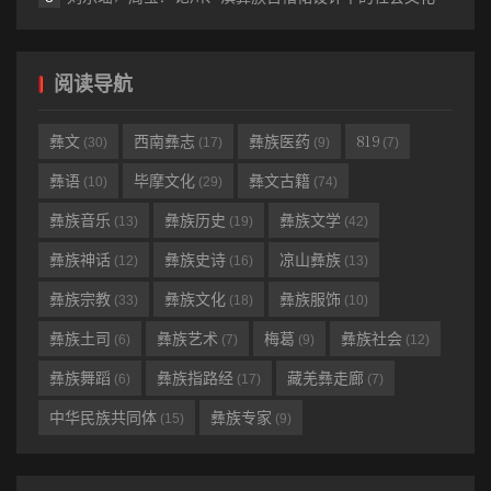
中。来自那个生命的思想，从来不使用某些似乎只适宜于外间使用
的词语来表达自己；也不使用其他一些含义晦涩而可能歪曲思想的
阅读导航
真正力量和价值的词语。”［7］ 瓦雷里把生命本身作为体验、观
照、表现世界的主要参照系，认为它大于真理，真理是其中的反
彝文
西南彝志
彝族医药
819
(30)
(17)
(9)
(7)
应，生命的外化直接体现为内容与形式高度统一的艺术。浩若烟海
的彝族口承诗歌，早已践行了这一原则，以记录、描绘、叩问、揭
彝语
毕摩文化
彝文古籍
(10)
(29)
(74)
示或是吁求千姿百态的生命万象同时作为一切语言艺术行为的起点
彝族音乐
彝族历史
彝族文学
(13)
(19)
(42)
和归宿，无论是天地万物、生老病死、婚丧礼仪，还是悲欢离合、
彝族神话
彝族史诗
凉山彝族
(12)
(16)
(13)
爱恨情仇、日月流转，都被幻化为具体可感、生动活泼、呼之欲出
彝族宗教
彝族文化
彝族服饰
(33)
(18)
(10)
的生命形式，通过对“形式”本身的“意象”和“意境”的创造性发掘与展
彝族土司
彝族艺术
梅葛
彝族社会
示，把握和揭示生命与现实的本质特征，从而或象征、或隐喻、或
(6)
(7)
(9)
(12)
暗示、或理性抽绎出人类生命活动的无限价值及理性精神。彝族口
彝族舞蹈
彝族指路经
藏羌彝走廊
(6)
(17)
(7)
承诗歌中占重要比例的“波帕”（述源诗），以及那些数以千万计的民
中华民族共同体
彝族专家
(15)
(9)
族民间“尔比”、“克智”诗都是寓抽象思维、深刻哲理于独特的形象创
造的典范。这一思维传统在彝族当代文学中同样得到了很好的传