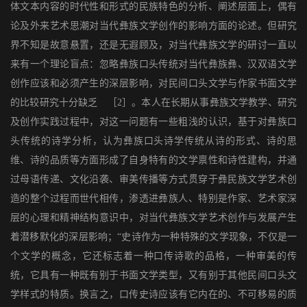
体文本内容的时代性和形式的民族特色的分析、阐述层面上，偶有
论及外来艺术思潮对当代彝族文学创作的影响方面的论述。但研究
界不知是故意悬置，还是无遐顾及，对当代彝族文学的研讨一直以
来有一个理论盲点：忽略彝族口头传统对当代彝族彝、汉双语文学
创作应该和必须产生的深层影响，对民间口头文学与作家书面文学
的比较研究十分缺乏 ［2］。本人在长期从事彝族文学教学、研究
及创作实践过程中，对这一问题有一些粗浅的认识，基于对彝族口
头传统的诗学分析，认为彝族口头诗学传统从诗的形式、诗的思
维、诗的品质等方面形成了自身特有的文学禀性和诗性建构，并通
过母语传递、文化沿袭、审美传播等方式贯穿于彝民族文学艺术创
造的整个过程而世代相传，渗透进彝族人、特别是作家、艺术家深
层的心理和精神结构意识中，对当代彝族文学艺术创作与发展产生
着潜移默化的深层影响；“史诗作为一种特殊的文学现象，不仅是一
个文学的概念，它还标志着一种口传诗歌的品格，一种审美的传
统，它具有一种既有别于书面文学类型，又有别于其他民间口头文
学样式的特质。换言之，口传史诗应该有它内在的、不可移易的质