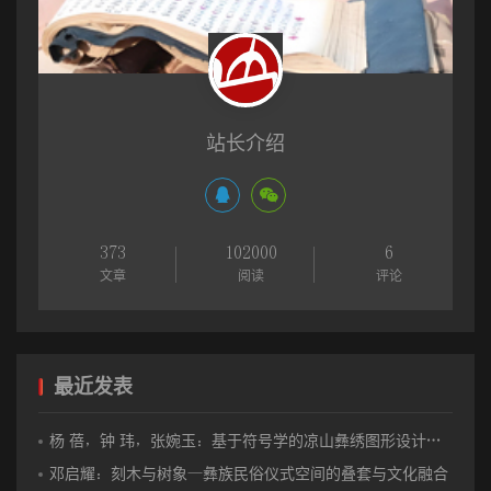
天不同地区不同族群语言与思维形态的千差万别。
历史家和考古家不断证明，彝民族是一个拥有过辉煌的远古文
明的古老民族。在原生宗教、自然哲学、天文历算、文字创造、文
学艺术等方面都为中华文明做出了不可多得的贡献。这些有目共睹
站长介绍
的伟大成就都以口头传承和文字记录两种方式得到了很好的保存和
传播。其中，诗的思维贯穿着整个传承与传播的全过程，成为彝族
传统文化最为核心的思维根基。特别是其口头传统始终离不开这一
诗化思维的主导，甚至上升为一种精神主旨，不断深化和升华着其
373
102000
6
文章
阅读
评论
所传递的智慧体系和所传承的文明成果的价值和意义。诗的思维在
彝族口头传统中主要表现为：
首先，表现为原生宗教形态的万物有灵和先祖崇拜观。
万物有
最近发表
灵观和先祖崇拜观，不仅是一种自然观、生命观，而且成为彝族人
认知自然、理解自然、感悟生命、把握生命甚而透彻生命本质与规
杨 蓓，钟 玮，张婉玉：基于符号学的凉山彝绣图形设计与创新实践
律，坚信生命的灵性存在，毅然放弃肉身依恋，直驱灵魂世界的诗
邓启耀：刻木与树象—彝族民俗仪式空间的叠套与文化融合
性思维模式。在彝族大量的民间口头史诗、神话传说、民间故事，