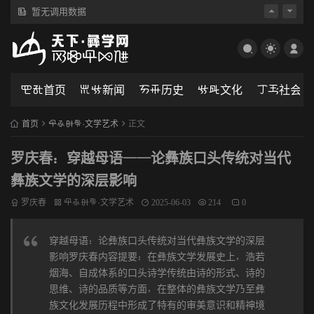
暂无调用数据
暂无调用数据
뇚냨首页
댢긗新闻
갤괆历史
긗댃文化
갆괇社会
首页
녪쭜뉄쌷·文学艺术
正文
罗庆春：穿越母语——论彝族口头传统对当代
彝族文学的深层影响
罗庆春
녪쭜뉄쌷·文学艺术
2025-06-03
214
0
穿越母语：论彝族口头传统对当代彝族文学的深层
影响罗庆春内容提要：在彝族文学发展史上，浩若
烟海、自成体系的口头诗学传统由诗的形式、诗的
思维、诗的品质等方面，在整体的彝族文学乃至彝
族文化发展历程中形成了特有的审美意识和精神境