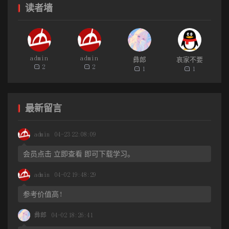
承。如阿库乌雾的哲理诗，阿蕾的民俗小说等等。此外，彝族传统
读者墙
诗性思维还凝结了早期自然崇拜、神巫观念、比兴习惯等传统文化
的突出特征。
三、诗的品质——艺术精神的铸造与升华
admin
admin
彝郎
哀家不要
2
2
1
1
就个体诗人而言，诗的品质意味着该诗人通过诗的创造，可以
表达和能够表达的精神传统、生命悟性、知识修养、人格取向，以
及情感深度、思想高度和艺术审美境界。而对于一个民族的诗的品
最新留言
质，那就会自然地指向该民族在长期的历史推演过程中，通过思维
admin
04-23 22:08:09
与语言的形象表达和形式创造，逐渐凝聚、不断积淀，并反复淘滤
和提升出来的这一民族的综合性的民族自我意识与人类意识，民族
会员点击 立即查看 即可下载学习。
文化总体的文化智慧、精神意志和信仰体系，也就是通过语言艺术
admin
04-02 19:48:29
所达观的该民族全方位的文明程度。一句话，诗的品质，是一个民
族自我认同与他人认同的内在标准，是创造自我与创造世界的能量
参考价值高！
源。在彝族民间口头传统中，诗的品质表现为：
彝郎
04-02 18:26:41