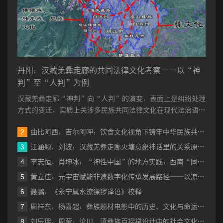
列，倮伍拉且诗歌的“诗歌图腾”系列，马德清诗歌的“情爱诗歌”系
列，阿苏越尔诗歌的“雪的自述”系列，李骞诗歌的“彝王”历史系列，
巴久乌嗄小说的“文化历险”系列，均可视为通过史诗传承，对这种由
族群早期记忆不断内化而来的民族集体无意识的诗的思维脉流的延
伸与咏唱。
丹阳：汉藏羌彝走廊的共同法律文化考察——以“神
判”至“人判”为例
其次，表现为寓抽象哲理于形象创造中的形象思维。
彝族是一
汉藏羌彝走廊“神判”向“人判”的演变，表面上是纠纷处理
个形象思维十分发达的民族，可以说，一座彝族思想文化的神圣殿
方式的变迁，实质上关涉多民族共同法律文化在现代法治语境
堂，几乎就是由富丽奇谲、独特美妙的形象思维构筑而成；彝族又
中的性质界定。既有研究多聚焦...
是一个注重内敛，勤于反省，乐于思辩，精于哲理的民族。在进行
曲比阿西，吉尔阿呷：饮食文化视角下铸牢中华民族共同体意识的实践探究——以成都市彝族餐饮为例
这两种思维品质的辩证统一的努力过程中，彝族人像西方象征主义
汪涵颖，刘波：汉藏羌彝走廊火塘意象神话里的关系原型与族际交往
理论家主张的那样，找到了以生命作为支点去观照世界的方法。在
李志恒，肖坤冰：“神性中国”的地方实践：西南“同源共祖”神话与地方社会的互构机制研究
《诗与抽象思维》中，瓦雷里这样写道：“我发现天真朴实的冲动和
黄立佳：元宇宙赋能非遗数字化传承发展路径——以凉山彝族自治州为例
形象，也就是我的需求和我的个人经验的原始产物，是我的生命本
聂鹏：《永宁属水潦猓猡译语》校释
身受到突然袭击；如果可能的话，我的生命必须向我提供回答，因
周祥东，杨喜超：彝族题材电影中的历史、文化与命运共同体书写
为我们的真理的十足力量与其必要性只能存在于我们生命的反应
刘乐瑶，周莹：论川、滇彝族百褶裙设计中的社会文化秩序与艺术语言表达