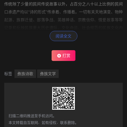
传统除了少量的民间传说故事以外，占百分之八十以上比例的民间
口承遗产均以“诗的形式”传承着、传播着。一切有关天地演变、物种
起源、族群迁徙、部落争战、英雄神话、宗教信仰、情爱故事等等
记录和反映民族重大历史遭际、文化命运、社会规范的民族文化内
容无不以诗的形式得到严格的承传，并通过诗的创造性本质和未来
阅读全文
性启示的全面发挥，使这一口头传统永远充满生机、充满对未来的
无限吁求。正如亚里斯多德在《诗学》中指出的“诗人的职责不在于
打赏
描述已发生的事，而在于描述可能发生的事，即按照可然律或必然
律可能发生的事。历史家与诗人的差别不在于一用散文，一用‘韵
标签
彝族诗歌
彝族文学
文’；希罗多德的著作可以改写为‘韵文’，但仍是一种历史，有没有
韵律都是一样；两者的差别在于一叙述已发生的事，一描述可能发
生的事。”［5］ 我们认为，彝族民间浩繁的口承遗产虽无具体的
诗人和历史家可寻，但这些文化遗产已兼有亚里斯多德所揭示的历
史学与诗学的本质，同时描述“已发生的事”和“可能发生的事”。从而
完成了整个彝民族历史叙事的诗化进程，进一步从意识根基，认知
扫描二维码推送至手机访问。
本文转载自互联网，如有侵权，联系删除。
方式上孕育着、缔造着这个民族、这一文化的诗性特质。《勒