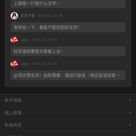
第一，根骨观念支配下的溯源品质。
对一直贯穿于彝族传统的
上面那一行是什么文字？
认知方式和意识结构中的古老的血缘根骨观念，过去的研究者仅认
哀家不要
04-01 21:37:48
为是原始民族本位思想与血亲意识在阶级社会的一种延伸与扩张。
这主要是从社会历史层面分析的结果。而从文学艺术的角度去分
来体验一下，看能不能找到好东西！
析，我们却发现它不仅是原始民族血亲认同的结果，而且经过历史
admin
04-01 13:35:01
长河的不断冲濯与凝固，已构成一种深植于彝民族内在心理机制和
好资源就要靠大家推上去！
意识世界的对人类的源流、万物的本质的超乎寻常的热忱、钟爱及
其深入的透析和把握能力。这种内趋性的思维习惯和认知世界的方
admin
04-01 13:33:44
式，以及通过这一思维习惯和认知方式可能抵达和形成的人文底蕴
必须点赞支持！如有需要，请自行联系（购买前请加客服微信cmy8270了解详情）！
和精神价值，正好与彝族传统文化中诗性思维和文化精神相遇，共
同契合为彝族口头传统和诗化历史的第一品质。这也就是艺术哲学
里所要提倡和彰显的“艺术里的精神”。这一原始根骨观念支配下的溯
新手指南
源品质，贯注于整个彝族民间口头传统及其经籍文化的各支脉，从
购买流程
网上商城
而创造了大量述源、论根的口头和书面文本。比如云南彝区流传的
支付方式
《阿细的先基》、《查姆》、《梅葛》、《尼咪诗》、《尼苏夺
彝文书店
新闻资讯
配送流程
节》、《阿赫希尼摩》、《门咪间扎节》、《俚泼古歌》、《洪水
彝族服装
彝乡新闻