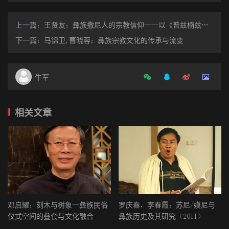
而彝族的神话传说则比独龙族的更胜一畴。彝族在《人类和石
上一篇：
王贤友：彝族撒尼人的宗教信仰——以《普兹楠兹——彝族祭祀词》为中心
头的战争》中说:“天神让石头能长能走, 许愿给人长生不死。由于人
下一篇：
马锦卫,曹晓蓉：彝族宗教文化的传承与流变
类长生不死, 没多长时间就多得在平原地方住不下了, 只好向山上开
拓, 凿坏了许多石头。而石头也繁殖很快, 占到了山下。于是, 人和石
头战争不断, 两败俱伤, 刚繁荣的大地又荒凉起来。智慧的人在天神
牛军
面前哭诉石头的残暴, 无智慧的石头一言不语。天神怒斥石头, 并限
制石头不准生长, 永远站在原地, 同时, 天神也限制了人的寿命。从
相关文章
此, 石头不能乱动, 人类有生有死。”③
彝族的这则神话与独龙族“布和男”神话的共同点是执着地认定人
原本是不会死的。但是死亡毕竟是无可抗拒的, 或迟或早总要到来。
当死亡降临之际, 两种民族面对死亡则有着不同的反应, 独龙族面对
死亡是那样的陌生和惊愕, 悲伤中不知所措, 怎么也无法接受死的事
实。而彝族面对死亡则比独龙族来得坦然:虽然天神许愿人长生不死,
邓启耀：刻木与树象—彝族民俗
罗庆春，李春霞：苏尼/嫫尼与
然而石头和人迅速的繁殖占领了他们的生存空间, 为了生存, 人与石
仪式空间的叠套与文化融合
彝族历史及其研究（2011）
头不断地发生战争, 生存矛盾日益扩大, 为了生存无论是石头和人都