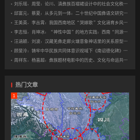
有许多神话解释蛇能通过蜕皮长生不死, 而人为什么没有这样的
刘乐瑶，周莹：论川、滇彝族百褶裙设计中的社会文化秩序与艺术语言表达
好运, 那都是因为人的某种失误所致。如东非许多民族都相信上帝曾
邱富元，蔡夏：从多元到一体：二十世纪中国彝语文研究的学术实践与共同体建构
召集人和所有动物在一起开会, 问谁愿意蜕皮, 蛇、虾等蜕皮动物就
王美英，李丛霄：我国西南地区“哭嫁歌”文化涵育乡风文明的传承价值
抢先接受这一建议, 而人类的代表却不表态, 结果人失去了长生的机
李志恒，肖坤冰：“神性中国”的地方实践：西南“同源共祖”神话与地方社会的互构机制研究
会。还有的神话中说, 上帝本来要将蜕皮长生的本领教给人类, 但由
汪涵颖，刘波：汉藏羌彝走廊火塘意象神话里的关系原型与族际交往
于人的某种过错得罪了神, 神在一怒之下将这个宝贵的权利赐给了蛇
顾斐泠：铸牢中华民族共同体意识视域下《南诏德化碑》的集体记忆与认同建构研究
类。
周祥东，杨喜超：彝族题材电影中的历史、文化与命运共同体书写
由于外因或人的失误造成人必死的神话在我国的彝族中传播的
也较多, 如《三兄弟》的神话中讲道:“古时有三兄弟, 老大夺艾学会了
热门文章
鸟语, 老二夺里学会了采药, 获得了一包不死药, 而老三夺勒学会了搓
绳, 得到了一根缩地筋。他们凭借各自的本领, 到处搭救遇难的人。
途中, 他们救活了一只死去的虎, 还有一只狗和一只鹰。三兄弟领着
虎、狗、鹰, 又救活了三姐妹已死去了的爹娘。三姐妹便与三兄弟结
了亲。有一天。三兄弟出门去, 三姐妹的爹拿出长生不死药来晒, 不
料被太阳、月亮看见了, 各偷走了半包包药。三兄弟将长梯搭上天,
决心要回不死药。虎和狗先一步跳上去了。三兄弟刚要跟着登, 无奈,