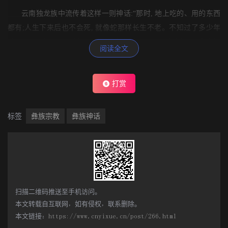
云南独龙族中流传着这样一则神话:“那时, 地上吃的、用的东西
都有;人生下来后也不会死, 就像蛇那样长生不老。不知过了多少年
代, 还是有人死了。这第一个死的人名叫布和男。消息传开, 人人惊
阅读全文
愕, 个个悲伤, 大家都赶来看, 嚷着:‘布和男不该死, 布和男应复活!’四
脚蛇也来了, 它对人们说:‘人死了还会有后代, 人死了应该用土埋。大
打赏
家快去找肉找酒, 对死去的人奠祭一番。’人们听了四脚蛇的话, 急忙
拿来了肉和酒, 还找来了一件蓑衣给四脚蛇披上, 让它背上布和男去
埋葬。从布和男死了以后, 人就会死了。老一辈人死了, 新一辈又生
标签
彝族宗教
彝族神话
出来。这是从布和男开始的。人死了以后都举行礼仪式。因为人是
用泥巴捏成的, 所以人死了以后也要用土埋。”②
独龙族先民深信人的不死性, 然而无论人活的时间有多么久远,
死亡仍是不可抗拒的, 这是独龙族人首次面对死亡现实, 他们感到陌
生、惊恐, 然而他们又以人死了会有后代来肯定了人的不死性 (原始
扫描二维码推送至手机访问。
本文转载自互联网，如有侵权，联系删除。
人无可知晓死的无可替代性) 。他们的这种幼稚解释毕竟给他们的惊
本文链接：
https://www.cnyixue.cn/post/266.html
恐与不安带来了慰藉。