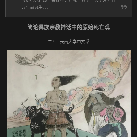
族原始死亡观；宗教神话；死亡哲学；人类从几百
万年前诞生...
简论彝族宗教神话中的原始死亡观
牛军 | 云南大学中文系