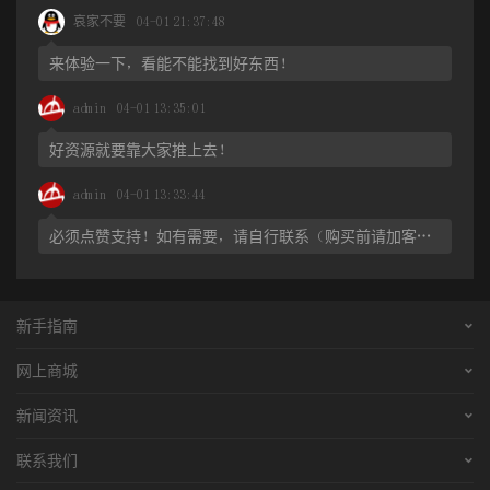
哀家不要
04-01 21:37:48
神 (魂气) 。
来体验一下，看能不能找到好东西！
在《搜神后记》中有这样一个故事:有夫妻二人同寝, 天亮后, 女
人先起床出门, 她走后其夫也起来出去了。女人回来时, 见丈夫还在
admin
04-01 13:35:01
床上熟睡。但过一会儿, 仆人从外面进来对她说:“主人要镜子用。”女
好资源就要靠大家推上去！
人惊奇地说:“他不是在床上睡觉吗?”并将床上的人指给仆人看。仆人
admin
04-01 13:33:44
也奇怪, 出去把她丈夫叫了回来。夫妇二人大惊, 仔细一看, 床上睡觉
的丈夫与外面进来的丈夫一模一样, 于是怀疑是他的灵魂, 不敢惊动
必须点赞支持！如有需要，请自行联系（购买前请加客服微信cmy8270了解详情）！
他。二人用手轻轻地抚摸床上, 被中那人就冉冉隐于席子里不见了。
这个故事形象地说明了人与灵魂的双重存在。
新手指南
人死之后的灵魂之说, 大多数人都认为人只有一个灵魂, 但彝族
购买流程
则认为人有三魂——即回祖界的魂、守坟地魂与随风飘游或守竹灵
网上商城
的魂。彝人不相信死亡是彻底的绝灭, 因而, 他们的“三魂说”与“祖界”
支付方式
彝文书店
新闻资讯
密切相关, 他们认为已故的祖先同样具有三个灵魂, 而且这三个灵魂
配送流程
彝族服装
彝乡新闻
联系我们
都会影响和左右子孙后代的祸福兴衰, 因而彝族对祖先的祭祀是极虔
常见问题
彝乡特产
彝学动态