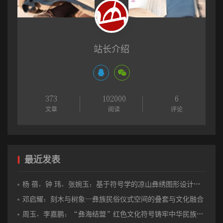
在传达神的口信中, 往往神派的不只是一个信使, 在非洲的祖鲁
人神话中说:神派变色龙给人传口信, 让人类永远不死。继而神又改变
了主意, 派蜥蜴带去相反的口信, 让人类死去。结果变色龙在路上贪
吃贪睡耽误了时间, 让蜥蜴率先到达人类那里传达了神的旨意, 让人
站长介绍
死去, 从此人类便有了死亡。
人原本不死还有“蛇蜕皮”的神话传说:人原本是不会死的, 也和蛇
一样可以通过蜕皮返老还童。偶然有一次, 一个老太婆与她的孙女到
373
102000
6
海边洗澡, 老太婆走到没人看见的地方, 脱下她的皮变成了一个少
文章
阅读
评论
女。然而她的孙女见到她之后便无法相认, 而且孙女十分害怕地要她
离开。她很生气, 又回去找到她的旧皮穿上, 这回孙女认识她了, 并对
她说:“刚才一位少女到这里来了, 我很害怕, 将她赶走了。”老太婆说:
最近发表
“你不乐意认识我, 好吧, 你会变老, 我则要死去。”从此, 人类就不会
蜕皮, 老了就得死去。④这是英国著名的人类学家马林诺夫斯基在大
杨 蓓，钟 玮，张婉玉：基于符号学的凉山彝绣图形设计与创新实践
洋洲超卜连兹人中收集到的一则神话。这种蛇蜕皮人死的说法在许
邓启耀：刻木与树象—彝族民俗仪式空间的叠套与文化融合
多原始民族中都有不同的流传。
周玉，李嘉鹏：“彝海结盟”红色文化符号铸牢中华民族共同体意识的价值意蕴和实践进路