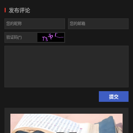
必需接受天神的公判, 天神限制了人的生存寿命, 也就是说人必须坦
发布评论
然接受死的现实。彝族在接受天神公判时没有独龙族人的那种惊愕
与悲伤, 斗争使他们明白了要有生存的空间就必须以死亡作为代价,
生死是既对立又统一的一对矛盾, 这为彝族豁达的生死观奠定了坚实
的基础。
人原本不死的观念在许多的民族和原始部落中都存在, 一种说法
认为死亡来到世上是因持有不死口信的使者传错了神的旨意所致。
请
登陆
后发表评论
如非洲的霍屯督人中就流传着:月亮的使者兔子给人传口信:“就像我
死掉又复活一样, 你们也将死掉并死而复生。”但兔子不知何因却给
人带来了相反的口信, 结果人死而不能复生。尔后月亮知道此事却十
分生气地打裂了兔子的嘴, 但死亡却无可改变地降临了人间。
在东非的南迪人中流传月亮的信使是条狗, 当狗到达人间后要求
与人平等, 要用人的餐具喝牛奶和淡酒, 被人拒绝之后, 它一气之下改
口说:“所有人要死掉, 只有月亮才能复生。”