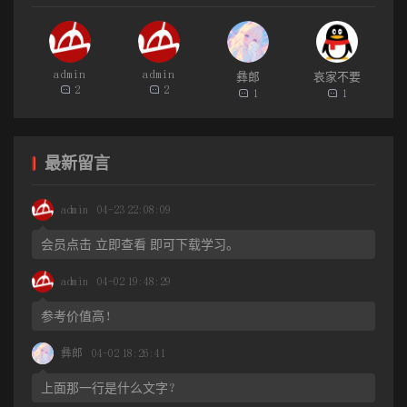
灵魂是它使之生的那个个体中的生命和思想的本原, 它独立地占有它
的以前或现在的肉体拥有者的个人意志和意识;它能够离开身体很远,
并且还能突然在各种不同的地方出现;它往往是不可能和看不见的, 但
admin
admin
彝郎
哀家不要
它能够表现物质力量, 特别是能够作为一个脱离了身体的、与身体在
2
2
1
1
外貌上相象的幻象出现在睡着的或醒着的人们面前, 它能够在这个身
体死后继续存在并在人们面前出现;它能够钻进其他人、动物甚至物
最新留言
品的体中, 控制着它们, 在它们里面行动。
无疑灵魂是一种独立的生命体, 哪怕是离开了人的肉体之后, 仍
admin
04-23 22:08:09
能存在的一种无形的精神幽灵, 这种信仰在世界各国都有, 如在东部
会员点击 立即查看 即可下载学习。
美国和加拿大的奥吉瓦人中十分相信灵魂的存在, 他们认为如果一个
人死了, 人们还是相信, 他与活着时一样依然有感觉能力, 他的死只是
admin
04-02 19:48:29
简单地妨碍他同活人以一种他们认知得到的方式交流沟通。他的灵
参考价值高！
魂完全有意识, 依然具有人的全部渴望和欲求。在我国的《礼记外
彝郎
04-02 18:26:41
传》中说:“人之精气曰魂, 形体谓之魄, 合阴阳二气而生也。”在《礼
记·郊特牲》中说:“魂气归于天, 形魄归于地。”可见, 我国古人也是将
上面那一行是什么文字？
一个有生命的人看作由两部分组成:一部分是肉体 (形魄) , 一部是精