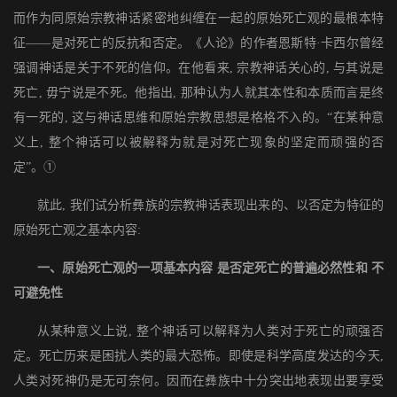
而作为同原始宗教神话紧密地纠缠在一起的原始死亡观的最根本特
征——是对死亡的反抗和否定。《人论》的作者恩斯特·卡西尔曾经
强调神话是关于不死的信仰。在他看来, 宗教神话关心的, 与其说是
死亡, 毋宁说是不死。他指出, 那种认为人就其本性和本质而言是终
有一死的, 这与神话思维和原始宗教思想是格格不入的。“在某种意
义上, 整个神话可以被解释为就是对死亡现象的坚定而顽强的否
定”。①
就此, 我们试分析彝族的宗教神话表现出来的、以否定为特征的
原始死亡观之基本内容:
一、原始死亡观的一项基本内容 是否定死亡的普遍必然性和 不
可避免性
从某种意义上说, 整个神话可以解释为人类对于死亡的顽强否
定。死亡历来是困扰人类的最大恐怖。即使是科学高度发达的今天,
人类对死神仍是无可奈何。因而在彝族中十分突出地表现出要享受