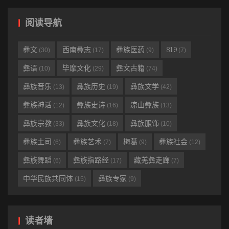
彝族的先民始终认为人的生和死都是灵魂的作用, 人生下来灵魂
就来到阳世, 若死了, 灵魂就回到祖界。灵魂是永远存在而不会死的
阅读导航
存在物。由此 , 他们还把灵魂观推及到他们无法理解的自然现象中
去, 以致把一些自然物、自然现象神秘化, 作为有生命、有意志、能
彝文
西南彝志
彝族医药
819
(30)
(17)
(9)
(7)
操纵一切的对象加以崇拜, 于是出现了种种自然崇拜的习俗。自然崇
彝语
毕摩文化
彝文古籍
(10)
(29)
(74)
拜现象, 说明了彝族远古先民的认识水平已经发展到能区分人与非人
彝族音乐
彝族历史
彝族文学
(13)
(19)
(42)
的界限, 越过了神话时代的混沌圈子, 这在人类认识史上是一个重要
彝族神话
彝族史诗
凉山彝族
的突破。
(12)
(16)
(13)
彝族宗教
彝族文化
彝族服饰
(33)
(18)
(10)
彝族自然崇拜的基础是“万物有灵”观念。除了自然现象之外, 彝
族先民们对一些生命现象, 如生育、死亡、流血等等也感到十分神秘
彝族土司
彝族艺术
梅葛
彝族社会
(6)
(7)
(9)
(12)
和困惑, 于是灵魂、鬼神等观念亦随之发展。这些观念人格化以后就
彝族舞蹈
彝族指路经
藏羌彝走廊
(6)
(17)
(7)
构成了彝族原始的以祖先崇拜为核心, 集自然崇拜、图腾崇拜、灵物
中华民族共同体
彝族专家
(15)
(9)
崇拜为一体的传统信仰。
关于灵魂, 爱德华·泰勒在其名著《原始文化》中是这样叙述的:
读者墙
灵魂是一种稀薄的没有实体的人形, 本质上是一种气息、薄膜或影子;