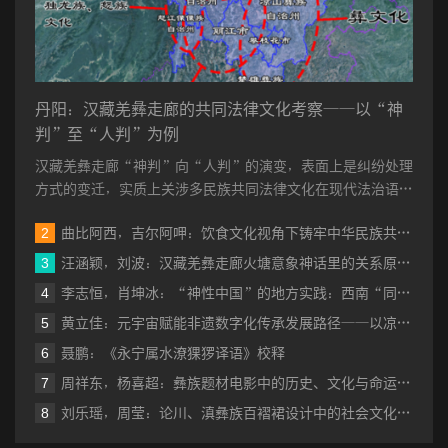
梯子脚被蚂蚁啃断, 梯子倒了下去。虎和狗天天咬太阳和月亮, 但太
阳和月亮吃了不死药, 咬掉一块长一块, 永远挂在天上。而地上的人
和动物从此断了不死药, 不能再起死回生了”。⑤
丹阳：汉藏羌彝走廊的共同法律文化考察——以“神
上述神话故事, 都坚信人类本来是长生不死的, 后来人之所以会
判”至“人判”为例
死, 都是因为一些偶然事件的发生才造成的结果。他们不是从死者本
汉藏羌彝走廊“神判”向“人判”的演变，表面上是纠纷处理
身来寻求死亡的原因, 而是从死者之外, 从他人、从神、上帝或天使
方式的变迁，实质上关涉多民族共同法律文化在现代法治语境
或偶然事件那里寻求人死亡的非自然的或超自然的原因。法国哲学
中的性质界定。既有研究多聚焦...
家列维·布留尔曾经指出:“对原始人的思维来说, 要想象‘自然死亡’实
曲比阿西，吉尔阿呷：饮食文化视角下铸牢中华民族共同体意识的实践探究——以成都市彝族餐饮为例
际是不可能的。须知这是一个和其他观念毫无共同之处的独特的观
汪涵颖，刘波：汉藏羌彝走廊火塘意象神话里的关系原型与族际交往
念。”⑥神话中表现出原始初民对死亡的那种恐惧与陌生, 对死亡的
李志恒，肖坤冰：“神性中国”的地方实践：西南“同源共祖”神话与地方社会的互构机制研究
顽强否定, 证实了列维·布留尔的判断无疑是正确的。正因为如此, 无
黄立佳：元宇宙赋能非遗数字化传承发展路径——以凉山彝族自治州为例
论在彝族或其他民族的原始初民那里, 人的死亡只具有偶然的性质,
聂鹏：《永宁属水潦猓猡译语》校释
而不具有必然的或不可避免的性质, 也就不足为奇了。
周祥东，杨喜超：彝族题材电影中的历史、文化与命运共同体书写
刘乐瑶，周莹：论川、滇彝族百褶裙设计中的社会文化秩序与艺术语言表达
二、原始死亡观的另一重要内容 是对死亡终极性的否定