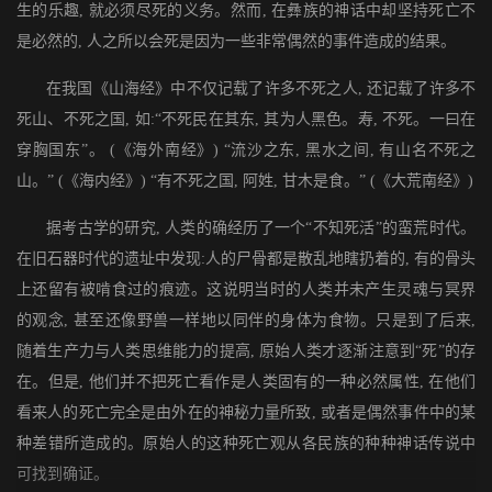
生的乐趣, 就必须尽死的义务。然而, 在彝族的神话中却坚持死亡不
是必然的, 人之所以会死是因为一些非常偶然的事件造成的结果。
在我国《山海经》中不仅记载了许多不死之人, 还记载了许多不
死山、不死之国, 如:“不死民在其东, 其为人黑色。寿, 不死。一曰在
穿胸国东”。 (《海外南经》) “流沙之东, 黑水之间, 有山名不死之
山。” (《海内经》) “有不死之国, 阿姓, 甘木是食。” (《大荒南经》)
据考古学的研究, 人类的确经历了一个“不知死活”的蛮荒时代。
在旧石器时代的遗址中发现:人的尸骨都是散乱地瞎扔着的, 有的骨头
上还留有被啃食过的痕迹。这说明当时的人类并未产生灵魂与冥界
的观念, 甚至还像野兽一样地以同伴的身体为食物。只是到了后来,
随着生产力与人类思维能力的提高, 原始人类才逐渐注意到“死”的存
在。但是, 他们并不把死亡看作是人类固有的一种必然属性, 在他们
看来人的死亡完全是由外在的神秘力量所致, 或者是偶然事件中的某
种差错所造成的。原始人的这种死亡观从各民族的种种神话传说中
可找到确证。