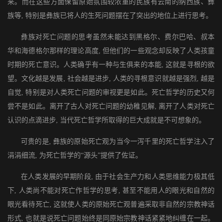
来。而在这些方面保留原始氛围较浓重的民族有云南的纳西族、彝
族等, 特别是彝族已将人的生死问题摆在了突出的地位上进行思考。
彝族对死亡问题的思考虽然未能达到黑格尔、费尔巴哈、叔本
华和海德格尔那样的理论高度, 但他们的一些观念却反映了人类孩童
时期的死亡意识。人类确乎有一种与生俱来的本能, 这就是寻根的欲
望。文化越是发展, 社会越是进步, 人类的寻根意识就越是强烈, 越是
自觉, 特别是对人类死亡问题的审视更是如此。死亡哲学的历史又何
尝不是如此。离开了古人对死亡问题的幼稚见解, 离开了人类对死亡
认识的点滴进步, 当代死亡哲学所取得的巨大成就是不可想象的。
可贵的是, 彝族的原始死亡观为当今一泻千里的死亡哲学注入了
涓涓细流, 为死亡哲学的“源头”提供了佐证。
在人类发展的早期阶段, 由于社会生产力和人类思维能力极其低
下, 人类尚不能对死亡作哲学的思考, 甚至不能用人的眼光和自然的
眼光看待死亡, 这就使人类的原始死亡观普遍采取非自然的宗教神话
形式, 也就是说死亡问题始终是同原始宗教神话紧紧地纠缠在一起。