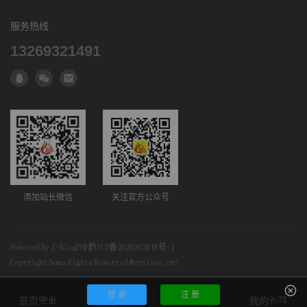
诚而又隆重的。
关于我们
数字产品
彝乡摄影
服务热线
联系我们
祖先崇拜可以说是彝族对死亡终极性的否定, 他们深信人是有死
13269321491
后生活的, 为了让祖先或死者生活得更好, 因而彝族的民俗中有着最
人才招聘
为频繁多样的祭祖仪式和丧葬仪式。在彝族那里死亡并不被设想成
生命的绝对终结。他们对人的不可毁灭性抱有非常确定的信念, 他们
执着地相信“死人活着”。
三、原始死亡观的又一重要内容 是对超个体灵魂不死的信仰
既然人的灵魂和肉体是可以分离的, 无论是远古的人类还是彝族,
他们都相信人死去的仅仅是肉体, 灵魂则离开了身体到别的地方去了,
添加站长微信
关注官方公众号
究竟这些不死的灵魂到何处去了呢?这个问题成了世界各民族形形色
色的冥界神话产生之根源。提到人死之后的去处, 人们很快就会想到
天堂或地狱, 其实这观念并非中国的土产, 要了解我国民族关于死后
Powered By
Z-BlogPHP
黔ICP备2026002418号-1
世界的观念, 还得从“鬼”说起。
Copyright Some Rights Reserved @cnyixue.cn！
“鬼”字在我国出现很早, 是我国本土的一个古老观念。殷商时代
登 录
注 册
首页뇚냨
新闻댢긗
论坛괽덓
我的썦견