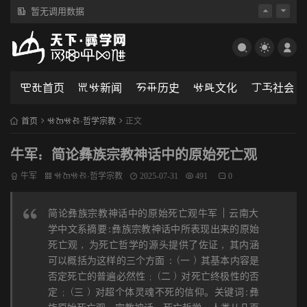
暂无调用数据
暂无调用数据
뇚냨首页
댢긗新闻
갤괆历史
긗댃文化
갆괇社会
首页
긗뀞긗끠·哲学宗教
正文
牛军：简论彝族宗教神话中的原始死亡观
牛军
긗뀞긗끠·哲学宗教
2025-07-31
491
0
简论彝族宗教神话中的原始死亡观牛军 | 云南大
学中文系摘要:彝族宗教神话中所表现出来的原始
死亡观 , 为死亡哲学的源头提供了佐证 , 其内涵
可以概括为这样的三个方面 : (一 ) 其基本内容是
否定死亡的普遍必然性 ; (二 ) 对死亡终极性的否
定 ; (三 ) 对超个体灵魂不死的信仰。关键词:彝